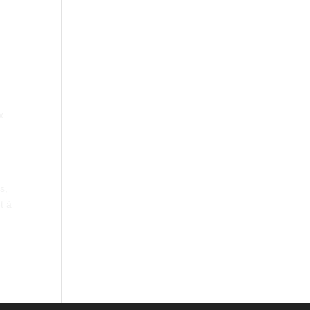
x
s,
t à