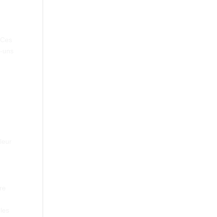
 Ces
s-uns
leur
re
 les