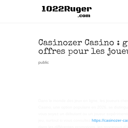
Casinozer Casino : 
offres pour les joue
public
Dans le monde des jeux en ligne, les joueurs che
Casino, une option populaire en 2026, se distingue
vous soyez un débutant ou un joueur expérimenté
jeu, surtout si vous consultez
https://casinozer-ca
dans les différentes promotions, les processus d’