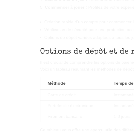
Commencer à jouer :
Profitez de votre expéri
Création rapide d’un compte pour commencer
Vérification de sécurité pour une protection ac
Options de dépôt variées adaptées à tous les j
Options de dépôt et de 
Il est crucial de comprendre les options de paie
Voici un tableau résumant les méthodes de dépôt e
Méthode
Temps de
Carte de crédit
Instantané
Portefeuille électronique
Instantané
Virement bancaire
1-3 jours
Ce tableau vous offre une aperçu utile des différ