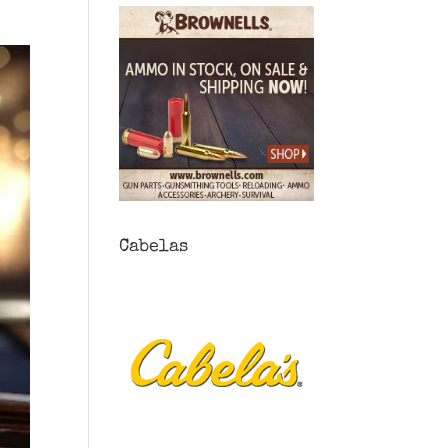
Cabelas