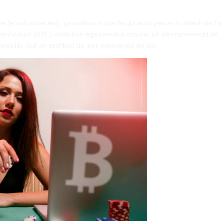
sse [email protected], garantissant que les joueurs peuvent obtenir de l’
vérification (KYC) contribue également à assurer un environnement de 
ranquille tout en profitant de leur expérience de jeu.