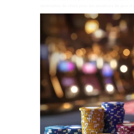
destination de choix pour les amateurs de jeux d’